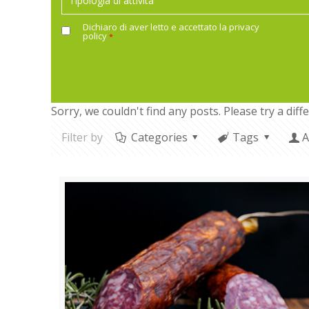
Dichiaro di aver letto e accettato la
privacy
policy
*
Sorry, we couldn't find any posts. Please try a diff
Filter by
Categories
Tags
A