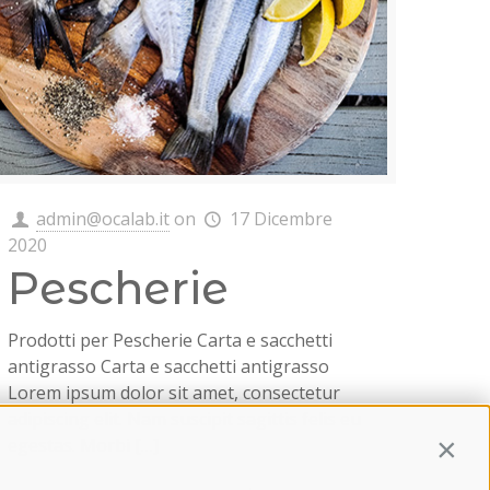
admin@ocalab.it
on
17 Dicembre
2020
Pescherie
Prodotti per Pescherie Carta e sacchetti
antigrasso Carta e sacchetti antigrasso
Lorem ipsum dolor sit amet, consectetur
adipiscing elit. Nam suscipit sagittis felis eu
egestas. Morbi
[…]
Contin