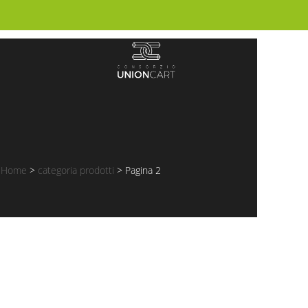
Home
>
categoria prodotti
>
Pagina 2