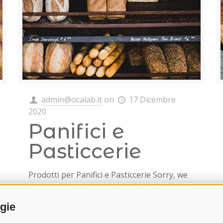
admin@ocalab.it
on
17 Dicembre
2020
Panifici e
Pasticcerie
Prodotti per Panifici e Pasticcerie Sorry, we
couldn’t find any posts. Please try a different
search.
ogie