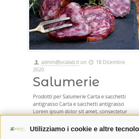
admin@ocalab.it
on
18 Dicembre
2020
Salumerie
Prodotti per Salumerie Carta e sacchetti
antigrasso Carta e sacchetti antigrasso
Lorem ipsum dolor sit amet, consectetur
adipiscing elit. Nam suscipit sagittis felis eu
egestas. Morbi
[…]
Utilizziamo i cookie e altre tecnol