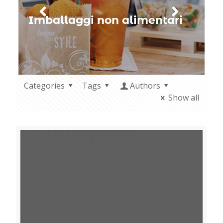
Imballaggi non alimentari
H
Categories
Tags
Authors
Show all