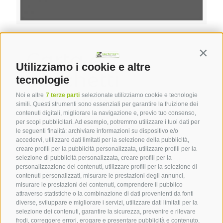
admin@ocalab.it
on
21 Dicembre 2020
Carta e
Contin
Utilizziamo i cookie e altre
sacchetti
tecnologie
antigrasso
Noi e altre
7 terze parti
selezionate utilizziamo cookie e tecnologie
simili. Questi strumenti sono essenziali per garantire la fruizione dei
contenuti digitali, migliorare la navigazione e, previo tuo consenso,
Carta e sacchetti antigrasso Lorem ipsum
per scopi pubblicitari. Ad esempio, potremmo utilizzare i tuoi dati per
le seguenti finalità: archiviare informazioni su dispositivo e/o
dolor sit amet, consectetur adipiscing elit.
accedervi, utilizzare dati limitati per la selezione della pubblicità,
Nam suscipit sagittis felis eu egestas. Morbi
creare profili per la pubblicità personalizzata, utilizzare profili per la
efficitur tellus in orci aliquet placerat. Morbi
selezione di pubblicità personalizzata, creare profili per la
personalizzazione dei contenuti, utilizzare profili per la selezione di
[…]
contenuti personalizzati, misurare le prestazioni degli annunci,
misurare le prestazioni dei contenuti, comprendere il pubblico
attraverso statistiche o la combinazione di dati provenienti da fonti
0
Read more
diverse, sviluppare e migliorare i servizi, utilizzare dati limitati per la
selezione dei contenuti, garantire la sicurezza, prevenire e rilevare
frodi, correggere errori, erogare e presentare pubblicità e contenuto,