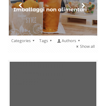
Imballaggi non alimentari
H
Categories
Tags
Authors
Show all