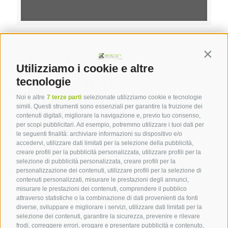
admin@ocalab.it
on
21 Dicembre 2020
Carta e
Contin
Utilizziamo i cookie e altre
sacchetti
tecnologie
antigrasso
Noi e altre
7 terze parti
selezionate utilizziamo cookie e tecnologie
simili. Questi strumenti sono essenziali per garantire la fruizione dei
contenuti digitali, migliorare la navigazione e, previo tuo consenso,
Carta e sacchetti antigrasso Lorem ipsum
per scopi pubblicitari. Ad esempio, potremmo utilizzare i tuoi dati per
le seguenti finalità: archiviare informazioni su dispositivo e/o
dolor sit amet, consectetur adipiscing elit.
accedervi, utilizzare dati limitati per la selezione della pubblicità,
Nam suscipit sagittis felis eu egestas. Morbi
creare profili per la pubblicità personalizzata, utilizzare profili per la
efficitur tellus in orci aliquet placerat. Morbi
selezione di pubblicità personalizzata, creare profili per la
personalizzazione dei contenuti, utilizzare profili per la selezione di
[…]
contenuti personalizzati, misurare le prestazioni degli annunci,
misurare le prestazioni dei contenuti, comprendere il pubblico
attraverso statistiche o la combinazione di dati provenienti da fonti
0
Read more
diverse, sviluppare e migliorare i servizi, utilizzare dati limitati per la
selezione dei contenuti, garantire la sicurezza, prevenire e rilevare
frodi, correggere errori, erogare e presentare pubblicità e contenuto,