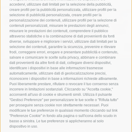
accedervi, utilizzare dati limitati per la selezione della pubblicità,
creare profili per la pubblicità personalizzata, utilizzare profili per la
selezione di pubblicità personalizzata, creare profili per la
personalizzazione dei contenuti, utilizzare profili per la selezione di
Imballaggi non alimentari
contenuti personalizzati, misurare le prestazioni degli annunci,
misurare le prestazioni dei contenuti, comprendere il pubblico
attraverso statistiche o la combinazione di dati provenienti da fonti
diverse, sviluppare e migliorare i servizi, utilizzare dati limitati per la
selezione dei contenuti, garantire la sicurezza, prevenire e rilevare
frodi, correggere errori, erogare e presentare pubblicità e contenuto,
salvare e comunicare le scelte sulla privacy, abbinare e combinare
dati provenienti da altre fonti di dati, collegare diversi dispositivi,
identificare i dispositivi in base alle informazioni trasmesse
automaticamente, utilizzare dati di geolocalizzazione precisi,
riconoscere i dispositivi in base a informazioni richieste attivamente.
Puoi liberamente prestare, rifiutare o revocare il tuo consenso senza
incorrere in limitazioni sostanziali. Cliccando su "Accetta cookie,"
Tutti i diritti riservati Baroncini srl
Via
acconsenti all'uso di cookie e strumenti simili. Utilizza il pulsante
Adolfo Azzi 889 – 45027 Trecenta (Rovigo)
"Gestisci Preferenze" per personalizzare le tue scelte o "Rifiuta tutto"
Posta PEC
baroncinisrl@legalmail.it
| C.F e P.IVA
per proseguire senza cookie non strettamente necessari. Puoi
modificare le tue preferenze in qualsiasi momento cliccando sul link
01243060298 | REA RO139196 |
"Preferenze Cookie" in fondo alla pagina o sull'icona dello scudo in
Cap.Soc. 10.000,00€ i.v. |
Privacy
|
Cookie
basso a sinistra. Le tue preferenze si applicheranno al solo
dispositivo in uso.