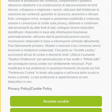
misurare le prestazioni dei contenuti, comprendere il pubblico
attraverso statistiche o la combinazione di dati provenienti da fonti
diverse, sviluppare e migliorare i servizi, utilizzare dati limitati per la
selezione dei contenuti, garantire la sicurezza, prevenire e rilevare
frodi, correggere errori, erogare e presentare pubblicità e contenuto,
salvare e comunicare le scelte sulla privacy, abbinare e combinare
dati provenienti da altre fonti di dati, collegare diversi dispositivi,
identificare i dispositivi in base alle informazioni trasmesse
automaticamente, utilizzare dati di geolocalizzazione precisi,
riconoscere i dispositivi in base a informazioni richieste attivamente.
Puoi liberamente prestare, rifiutare o revocare il tuo consenso senza
incorrere in limitazioni sostanziali. Cliccando su "Accetta cookie,"
Tutti i diritti riservati Baroncini srl
Via
acconsenti all'uso di cookie e strumenti simili. Utilizza il pulsante
Adolfo Azzi 889 – 45027 Trecenta (Rovigo)
"Gestisci Preferenze" per personalizzare le tue scelte o "Rifiuta tutto"
Posta PEC
baroncinisrl@legalmail.it
| C.F e P.IVA
per proseguire senza cookie non strettamente necessari. Puoi
modificare le tue preferenze in qualsiasi momento cliccando sul link
01243060298 | REA RO139196 |
"Preferenze Cookie" in fondo alla pagina o sull'icona dello scudo in
Cap.Soc. 10.000,00€ i.v. |
Privacy
|
Cookie
basso a sinistra. Le tue preferenze si applicheranno al solo
dispositivo in uso.
|
Privacy Policy
Cookie Policy
Accetta cookie