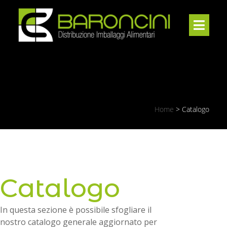
Home
>
Catalogo
Catalogo
In questa sezione è possibile sfogliare il
nostro catalogo generale aggiornato per