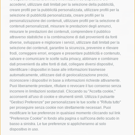
accedervi, utilizzare dati limitati per la selezione della pubblicità,
creare profili per la pubblicità personalizzata, utilizzare profili per la
selezione di pubblicità personalizzata, creare profili per la
personalizzazione dei contenuti, utilizzare profili per la selezione di
Imballaggi non alimentari
contenuti personalizzati, misurare le prestazioni degli annunci,
misurare le prestazioni dei contenuti, comprendere il pubblico
attraverso statistiche o la combinazione di dati provenienti da fonti
diverse, sviluppare e migliorare i servizi, utilizzare dati limitati per la
selezione dei contenuti, garantire la sicurezza, prevenire e rilevare
frodi, correggere errori, erogare e presentare pubblicità e contenuto,
salvare e comunicare le scelte sulla privacy, abbinare e combinare
dati provenienti da altre fonti di dati, collegare diversi dispositivi,
identificare i dispositivi in base alle informazioni trasmesse
automaticamente, utilizzare dati di geolocalizzazione precisi,
riconoscere i dispositivi in base a informazioni richieste attivamente.
Puoi liberamente prestare, rifiutare o revocare il tuo consenso senza
incorrere in limitazioni sostanziali. Cliccando su "Accetta cookie,"
Tutti i diritti riservati Baroncini srl
Via
acconsenti all'uso di cookie e strumenti simili. Utilizza il pulsante
Adolfo Azzi 889 – 45027 Trecenta (Rovigo)
"Gestisci Preferenze" per personalizzare le tue scelte o "Rifiuta tutto"
Posta PEC
baroncinisrl@legalmail.it
| C.F e P.IVA
per proseguire senza cookie non strettamente necessari. Puoi
modificare le tue preferenze in qualsiasi momento cliccando sul link
01243060298 | REA RO139196 |
"Preferenze Cookie" in fondo alla pagina o sull'icona dello scudo in
Cap.Soc. 10.000,00€ i.v. |
Privacy
|
Cookie
basso a sinistra. Le tue preferenze si applicheranno al solo
dispositivo in uso.